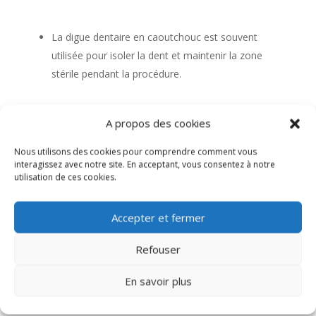
La digue dentaire en caoutchouc est souvent
utilisée pour isoler la dent et maintenir la zone
stérile pendant la procédure.
A propos des cookies
Nous utilisons des cookies pour comprendre comment vous
4. Accès aux canaux :
interagissez avec notre site. En acceptant, vous consentez à notre
utilisation de ces cookies.
Accepter et fermer
Refouser
Le dentiste accède aux canaux radiculaires en
retirant tout matériau d’obturation existant et en
En savoir plus
ré-explorant les canaux.