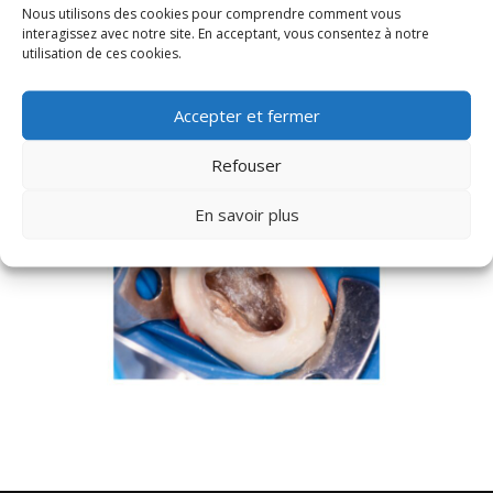
Nous utilisons des cookies pour comprendre comment vous
la contamination par la salive et assurant un
interagissez avec notre site. En acceptant, vous consentez à notre
environnement stérile pour la procédure. De plus, il
utilisation de ces cookies.
protège également le patient en évitant l’ingestion
accidentelle d’instruments ou de substances utilisées
Accepter et fermer
pendant le traitement. En somme, l’utilisation de la
digue dentaire améliore l’efficacité et la sécurité des
Refouser
dévitalisations.
En savoir plus