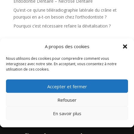
Endodontie Dentaire – Nécrose Dentaire
Qu’est-ce qu’une téléradiographie latérale du crâne et
pourquoi en a-t-on besoin chez l’orthodontiste ?
Pourquoi c’est nécessaire refaire la dévitalisation ?
Catégories
A propos des cookies
Enfants
Nous utilisons des cookies pour comprendre comment vous
Implants dentaires
interagissez avec notre site. En acceptant, vous consentez à notre
utilisation de ces cookies.
Informations générales
L’endodontie
Accepter et fermer
Sin categoría
Refouser
En savoir plus