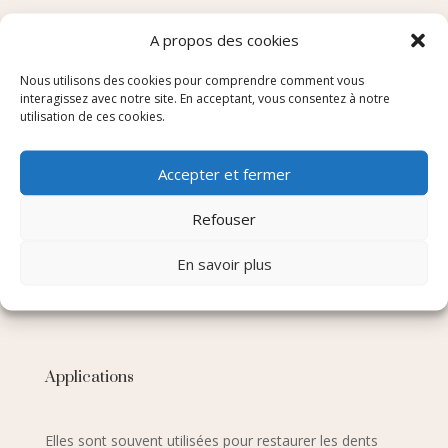
Les couronnes céramiques offrent un aspect très
A propos des cookies
naturel et esthétique, car elles peuvent être fabriquées
pour imiter la couleur et la translucidité des dents
Nous utilisons des cookies pour comprendre comment vous
naturelles.
interagissez avec notre site. En acceptant, vous consentez à notre
utilisation de ces cookies.
Accepter et fermer
Durabilité
Refouser
Bien qu’elles soient esthétiquement agréables, les
En savoir plus
couronnes céramiques peuvent être moins résistantes
aux fractures que les couronnes en zircone.
Applications
Elles sont souvent utilisées pour restaurer les dents