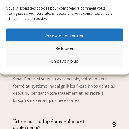
des dents qui sont fixées sur vos dents.
Nous utilisons des cookies pour comprendre comment vous
Ces formes agissent comme des plots, sur lesquels
interagissez avec notre site. En acceptant, vous consentez à notre
s’appuient doucement les aligners afin de déplacer vos
utilisation de ces cookies.
dents avec la force nécessaire, et permettent des
mouvements dentaires complexes sans appareils fixes.
Accepter et fermer
Les aligners transparents Invisalign® s’ajustent
parfaitement et étroitement autour des taquets, de
Refouser
telle sorte qu’ils sont à peine perceptibles.
En savoir plus
Bien que tous ceux qui utilisent les aligners
transparents Invisalign® n’aient pas besoin de taquets
SmartForce, si vous en avez besoin, votre docteur
formé au système Invisalign® les fixera à vos dents au
début ou pendant votre traitement et les retirera
lorsqu’ils ne seront plus nécessaires.
Est-ce aussi adapté aux enfants et
adolescents?